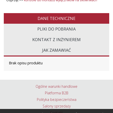
Osprzęt >>
Konsole do montażu wyłączników na siłownikach
DANE TECHNICZNE
PLIKI DO POBRANIA
KONTAKT Z INŻYNIEREM
JAK ZAMAWIAĆ
Brak opisu produktu
Ogólne warunki handlowe
Platforma B2B
Polityka bezpieczeństwa
Salony sprzedaży
Kontakt