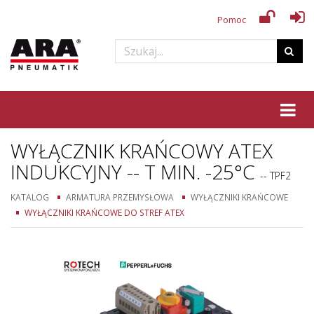
Pomoc
Tog
WYŁĄCZNIK KRAŃCOWY ATEX
INDUKCYJNY -- T MIN. -25°C
-- TPF2
KATALOG
ARMATURA PRZEMYSŁOWA
WYŁĄCZNIKI KRAŃCOWE
WYŁĄCZNIKI KRAŃCOWE DO STREF ATEX