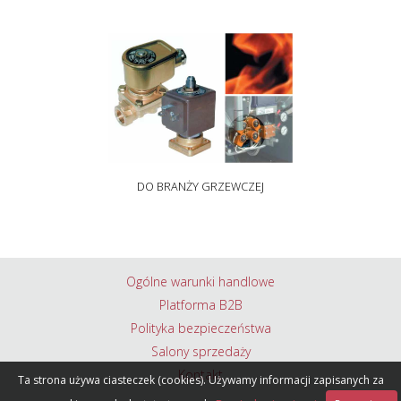
DO BRANŻY GRZEWCZEJ
Ogólne warunki handlowe
Platforma B2B
Polityka bezpieczeństwa
Salony sprzedaży
Kontakt
Ta strona używa ciasteczek (cookies). Używamy informacji zapisanych za