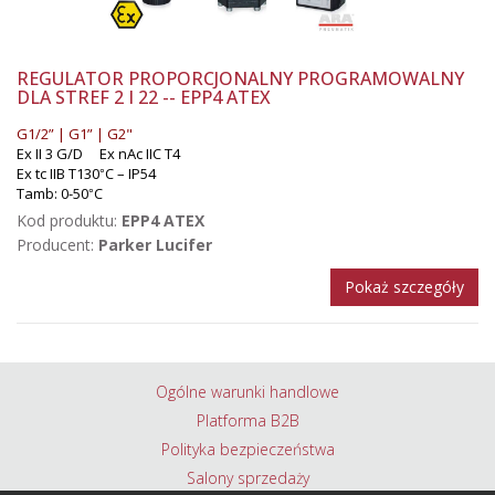
REGULATOR PROPORCJONALNY PROGRAMOWALNY
DLA STREF 2 I 22 -- EPP4 ATEX
G1/2” | G1” | G2"
Ex II 3 G/D Ex nAc IIC T4
Ex tc IIB T130
C – IP54
°
Tamb: 0-50
C
°
Kod produktu:
EPP4 ATEX
Producent:
Parker Lucifer
Pokaż szczegóły
Ogólne warunki handlowe
Platforma B2B
Polityka bezpieczeństwa
Salony sprzedaży