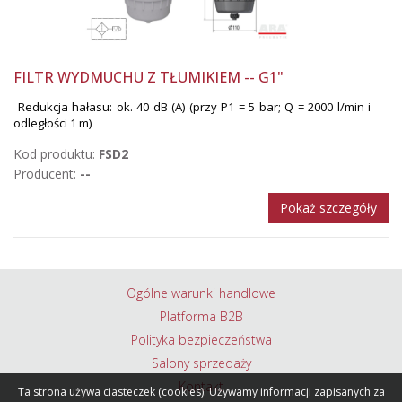
FILTR WYDMUCHU Z TŁUMIKIEM -- G1"
Redukcja hałasu: ok. 40 dB (A) (przy P1 = 5 bar; Q = 2000 l/min i
odległości 1 m)
Kod produktu:
FSD2
Producent:
--
Pokaż szczegóły
Ogólne warunki handlowe
Platforma B2B
Polityka bezpieczeństwa
Salony sprzedaży
Kontakt
Ta strona używa ciasteczek (cookies). Używamy informacji zapisanych za