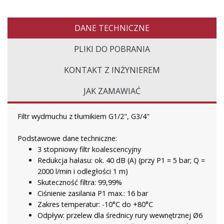
DANE TECHNICZNE
PLIKI DO POBRANIA
KONTAKT Z INŻYNIEREM
JAK ZAMAWIAĆ
Filtr wydmuchu z tłumikiem G1/2", G3/4"
Podstawowe dane techniczne:
3 stopniowy filtr koalescencyjny
Redukcja hałasu: ok. 40 dB (A) (przy P1 = 5 bar; Q =
2000 l/min i odległości 1 m)
Skuteczność filtra: 99,99%
Ciśnienie zasilania P1 max.: 16 bar
Zakres temperatur: -10°C do +80°C
Odpływ: przelew dla średnicy rury wewnętrznej Ø6