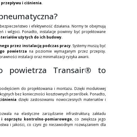
 przepływu i ciśnienia
.
a pneumatyczna?
bezpieczeństwo i efektywność działania. Normy te obejmują
ń i wilgoci. Ponadto, instalacje powinny być projektowane
teriałów użytych do ich budowy
.
ego przez instalację podczas pracy
. Systemy muszą być
ego powietrza
na poziomie wymaganym przez przepisy.
wności instalacji oraz minimalizacji ryzyka awarii.
go powietrza Transair® to
podejściem do projektowania i montażu. Dzięki modułowej
ukcyjnych bez konieczności kosztownych przeróbek. Ponadto,
iśnienia
dzięki zastosowaniu nowoczesnych materiałów i
zwala na elastyczne zarządzanie infrastrukturą zakładu
i osprzętu kontrolno-pomiarowego
, co zwiększa jego
stwa i jakości, co czyni go niezawodnym rozwiązaniem dla