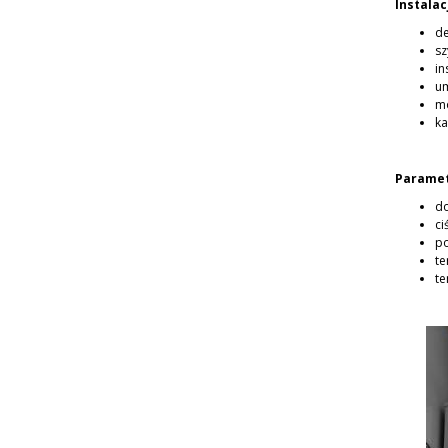
Instala
de
sz
in
um
mo
ka
Paramet
do
ci
po
te
te