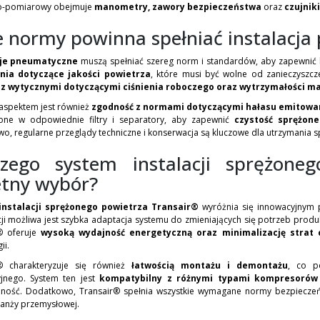
o-pomiarowy obejmuje
manometry, zawory bezpieczeństwa
oraz
czujniki
e normy powinna spełniać instalacj
cje pneumatyczne
muszą spełniać szereg norm i standardów, aby zapewnić 
ia dotyczące jakości powietrza
, które musi być wolne od zanieczyszcze
 z wytycznymi dotyczącymi ciśnienia roboczego oraz wytrzymałości ma
spektem jest również
zgodność z normami dotyczącymi hałasu emitowan
ne w odpowiednie filtry i separatory, aby zapewnić
czystość sprężon
, regularne przeglądy techniczne i konserwacja są kluczowe dla utrzymania spra
czego system instalacji sprężone
etny wybór?
instalacji sprężonego powietrza Transair®
wyróżnia się innowacyjnym 
cji możliwa jest szybka adaptacja systemu do zmieniających się potrzeb prod
® oferuje
wysoką wydajność energetyczną oraz minimalizację strat c
ii.
® charakteryzuje się również
łatwością montażu i demontażu
, co po
jnego. System ten jest
kompatybilny z różnymi typami kompresorów 
lność. Dodatkowo, Transair® spełnia wszystkie wymagane normy bezpieczeń
ranży przemysłowej.