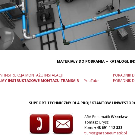
MATERIAŁY DO POBRANIA -- KATALOGI, IN
NI INSTRUKCJA MONTAŻU INSTALACJI
PORADNIK D
ILMY INSTRUKTAŻOWE MONTAŻU TRANSAIR
-- YouTube
PORADNIK D
SUPPORT TECHNICZNY DLA PROJEKTANTÓW I INWESTOR
ARA Pneumatik
Wrocław
:
A
Tomasz Urysz
Pi
Kom:
+48 691 112 333
K
t.urysz@arapneumatik.pl