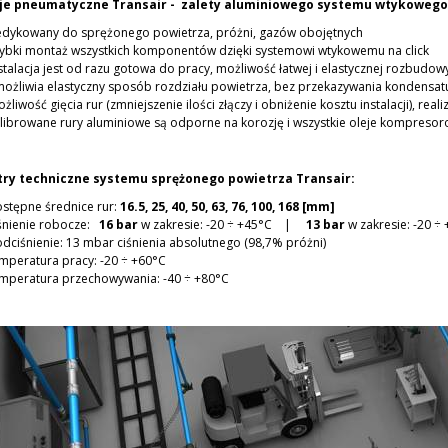
cje pneumatyczne Transair - zalety aluminiowego systemu wtykowego
dykowany do sprężonego powietrza, próżni, gazów obojętnych
ybki montaż wszystkich komponentów dzięki systemowi wtykowemu na click
stalacja jest od razu gotowa do pracy, możliwość łatwej i elastycznej rozbudow
ożliwia elastyczny sposób rozdziału powietrza, bez przekazywania kondensat
żliwość gięcia rur (zmniejszenie ilości złączy i obniżenie kosztu instalacji), re
librowane rury aluminiowe są odporne na korozję i wszystkie oleje kompres
ry techniczne systemu sprężonego powietrza Transair:
stępne średnice rur:
16.5, 25, 40, 50, 63, 76, 100, 168 [mm]
śnienie robocze:
16 bar
w zakresie: -20 ÷ +45°C |
13 bar
w zakresie: -20 ÷
dciśnienie: 13 mbar ciśnienia absolutnego (98,7% próżni)
mperatura pracy: -20 ÷ +60°C
mperatura przechowywania: -40 ÷ +80°C