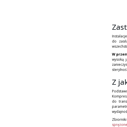
Zast
Instalac
do zasil
wszechstr
W przem
wysoką 
zanieczy
sterylno
Z ja
Podstawo
Kompreso
do trans
parametr
wydajnośc
Zbiorni
sprężone