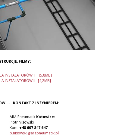
STRUKCJE, FILMY:
LA INSTALATORÓW I [5,8MB]
LA INSTALATORÓW II [4,2MB]
ÓW -- KONTAKT Z INŻYNIEREM:
RA Pneumatik
Katowice
:
otr Nisowski
om:
+48 607 847 647
p.nisowski@arapneumatik.pl