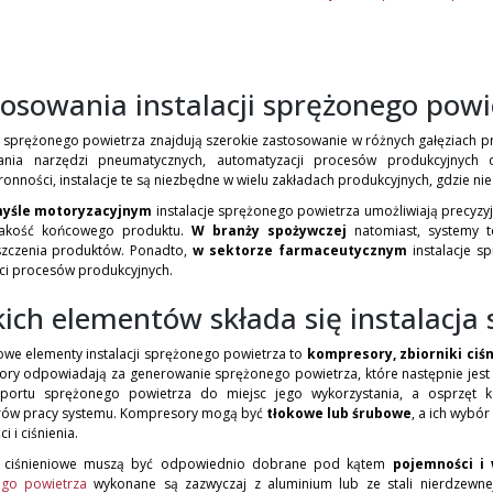
osowania instalacji sprężonego powi
je sprężonego powietrza znajdują szerokie zastosowanie w różnych gałęziach 
ania narzędzi pneumatycznych, automatyzacji procesów produkcyjnych 
onności, instalacje te są niezbędne w wielu zakładach produkcyjnych, gdzie n
yśle motoryzacyjnym
instalacje sprężonego powietrza umożliwiają precyzy
jakość końcowego produktu.
W branży spożywczej
natomiast, systemy te
szczenia produktów. Ponadto,
w sektorze farmaceutycznym
instalacje s
ści procesów produkcyjnych.
kich elementów składa się instalacja
we elementy instalacji sprężonego powietrza to
kompresory, zbiorniki ciś
ry odpowiadają za generowanie sprężonego powietrza, które następnie jest 
portu sprężonego powietrza do miejsc jego wykorzystania, a osprzęt k
ów pracy systemu. Kompresory mogą być
tłokowe lub śrubowe
, a ich wybó
i i ciśnienia.
ki ciśnieniowe muszą być odpowiednio dobrane pod kątem
pojemności i 
go powietrza
wykonane są zazwyczaj z aluminium lub ze stali nierdzewne