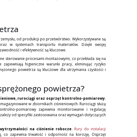
etrza
przemysłu, od produkcji po przetwórstwo. Wykorzystywane są
oraz w systemach transportu materiałów. Dzięki swojej
iezawodność i efektywność są kluczowe.
jne sterowanie procesami montażowymi, co przekłada się na
 zapewniają higieniczne warunki pracy, eliminując ryzyko
prężonego powietrza są kluczowe dla utrzymania czystości i
 sprężonego powietrza?
nieniowe, rurociągi oraz osprzęt kontrolno-pomiarowy
.
magazynowane w zbiornikach ciśnieniowych. Rurociągi służą
ontrolno-pomiarowy zapewnia monitorowanie i regulację
r zależy od specyfiki zastosowania oraz wymagań dotyczących
wytrzymałości na ciśnienie robocze
.
Rury do instalacji
j, co zapewnia trwałość i odporność na korozję. Osprzęt