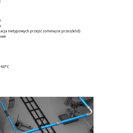
:
y
u
alizacja nietypowych przejść (ominięcie przeszkód)
orowe
 +60°C