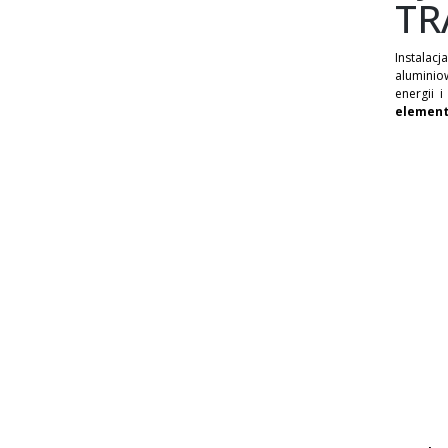
TR
Instala
aluminio
energii i
elemen