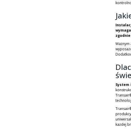
kontroln
Jaki
Instala
wymagan
zgodnie
Ważnym a
wyposażo
Dodatkowo
Dla
świ
System 
konstruk
Transair
technolog
Transair
produkcy
uniwersa
każdej b