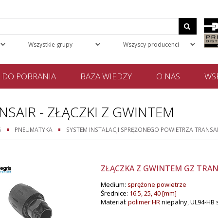
DO POBRANIA
BAZA WIEDZY
O NAS
WSP
NSAIR - ZŁĄCZKI Z GWINTEM
G
PNEUMATYKA
SYSTEM INSTALACJI SPRĘŻONEGO POWIETRZA TRANSA
ZŁĄCZKA Z GWINTEM GZ TRANSA
Medium:
sprężone powietrze
Średnice:
16.5, 25, 40 [mm]
Materiał:
polimer HR
niepalny, UL94-HB 