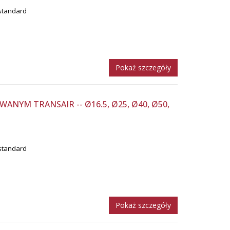
standard
Pokaż szczegóły
NYM TRANSAIR -- Ø16.5, Ø25, Ø40, Ø50,
standard
Pokaż szczegóły