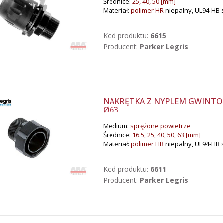
Średnice:
25, 40, 50 [mm]
Materiał:
polimer HR
niepalny, UL94-HB 
Kod produktu:
6615
Producent:
Parker Legris
NAKRĘTKA Z NYPLEM GWINTOWA
Ø63
Medium:
sprężone powietrze
Średnice:
16.5, 25, 40, 50, 63 [mm]
Materiał:
polimer HR
niepalny, UL94-HB 
Kod produktu:
6611
Producent:
Parker Legris