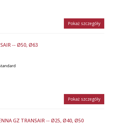
Pokaż szczegóły
AIR -- Ø50, Ø63
standard
Pokaż szczegóły
NNA GZ TRANSAIR -- Ø25, Ø40, Ø50