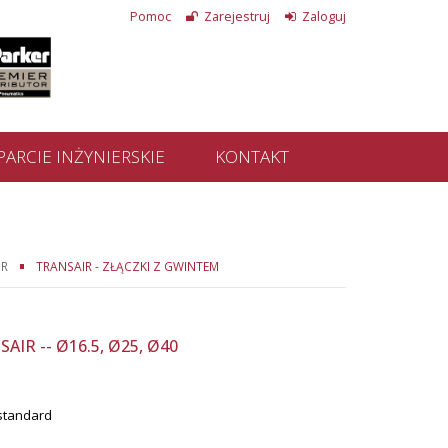
Pomoc
Zarejestruj
Zaloguj
ARCIE INŻYNIERSKIE
KONTAKT
IR
TRANSAIR - ZŁĄCZKI Z GWINTEM
IR -- Ø16.5, Ø25, Ø40
standard