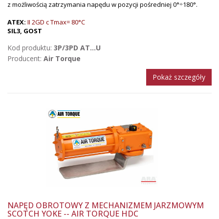
z możliwością zatrzymania napędu w pozycji pośredniej 0°÷180°.
ATEX:
II 2GD c Tmax= 80°C
SIL3, GOST
Kod produktu:
3P/3PD AT...U
Producent:
Air Torque
Pokaż szczegóły
NAPĘD OBROTOWY Z MECHANIZMEM JARZMOWYM
SCOTCH YOKE -- AIR TORQUE HDC