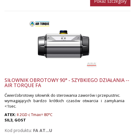
Pokaż szczegóły
SIŁOWNIK OBROTOWY 90° - SZYBKIEGO DZIAŁANIA --
AIR TORQUE FA
Ćwierćobrotowy siłownik do sterowania zaworów i przepustnic.
wymagających bardzo krótkich czasów otwarcia i zamykania
<1sec.
ATEX:
II 2GD c Tmax= 80°C
SIL3, GOST
Kod produktu:
FA AT...U