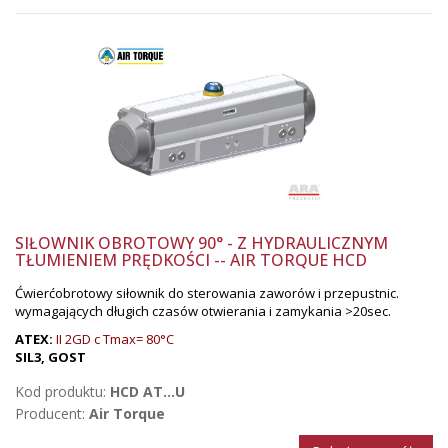
SIŁOWNIK OBROTOWY 90° - Z HYDRAULICZNYM
TŁUMIENIEM PRĘDKOŚCI -- AIR TORQUE HCD
Ćwierćobrotowy siłownik do sterowania zaworów i przepustnic.
wymagających długich czasów otwierania i zamykania >20sec.
ATEX:
II 2GD c Tmax= 80°C
SIL3, GOST
Kod produktu:
HCD AT...U
Producent:
Air Torque