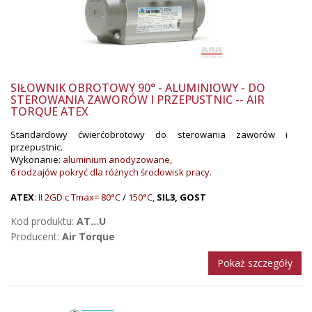
SIŁOWNIK OBROTOWY 90° - ALUMINIOWY - DO
STEROWANIA ZAWORÓW I PRZEPUSTNIC -- AIR
TORQUE ATEX
Standardowy ćwierćobrotowy do sterowania zaworów i
przepustnic.
Wykonanie:
aluminium anodyzowane,
6 rodzajów pokryć dla różnych środowisk pracy.
ATEX
: II 2GD c Tmax= 80°C
/
150°C
,
SIL3, GOST
Kod produktu:
AT...U
Producent:
Air Torque
Pokaż szczegóły