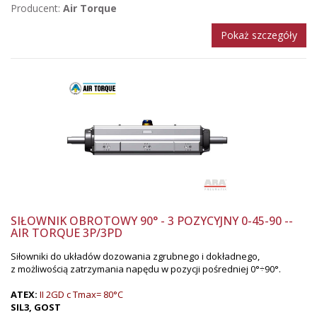
Producent:
Air Torque
Pokaż szczegóły
SIŁOWNIK OBROTOWY 90° - 3 POZYCYJNY 0-45-90 --
AIR TORQUE 3P/3PD
Siłowniki do układów dozowania zgrubnego i dokładnego,
z możliwością zatrzymania napędu w pozycji pośredniej 0°÷90°.
ATEX:
II 2GD c Tmax= 80°C
SIL3, GOST