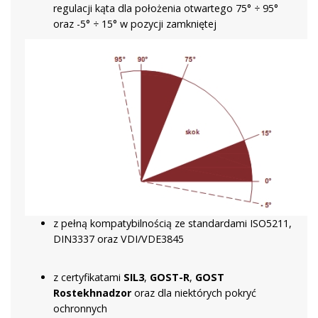
regulacji kąta dla położenia otwartego 75° ÷ 95°
oraz -5° ÷ 15° w pozycji zamkniętej
z pełną kompatybilnością ze standardami ISO5211,
DIN3337 oraz VDI/VDE3845
z certyfikatami
SIL3
,
GOST-R
,
GOST
Rostekhnadzor
oraz dla niektórych pokryć
ochronnych