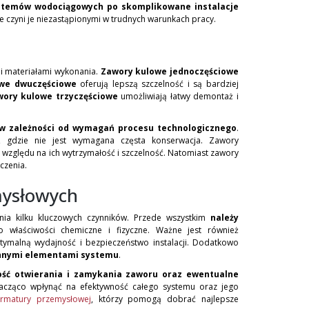
ystemów wodociągowych po skomplikowane instalacje
czyni je niezastąpionymi w trudnych warunkach pracy.
 i materiałami wykonania.
Zawory kulowe jednoczęściowe
we dwuczęściowe
oferują lepszą szczelność i są bardziej
ory kulowe trzyczęściowe
umożliwiają łatwy demontaż i
w zależności od wymagań procesu technologicznego
.
, gdzie nie jest wymagana częsta konserwacja. Zawory
zględu na ich wytrzymałość i szczelność. Natomiast zawory
czenia.
mysłowych
a kilku kluczowych czynników. Przede wszystkim
należy
 właściwości chemiczne i fizyczne. Ważne jest również
tymalną wydajność i bezpieczeństwo instalacji. Dodatkowo
innymi elementami systemu
.
ość otwierania i zamykania zaworu oraz ewentualne
cząco wpłynąć na efektywność całego systemu oraz jego
rmatury przemysłowej
, którzy pomogą dobrać najlepsze