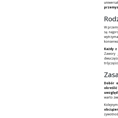
uniwersa
przemy
Rod
W przemyś
są najpr
wytrzyma
konserwa
Każdy z
Zawory j
dwuczęśc
trójczęśc
Zas
Dobór 
określi
uwzględ
warto zw
Kolejnym
obciąże
żywotnoś