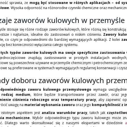
lność sprawia, że
mogą być stosowane w różnych aplikacjach – od s
słowe
. Wysoka odporność na różnorodne czynniki chemiczne oraz mechaniczne 
zaje zaworów kulowych w przemyśle
le stosuje się różne rodzaje zaworów kulowych, które różnią się konstrukcją
ostsze i najtańsze, idealne do zastosowań o niskim ciśnieniu.
Zawory kulo
łe, co czyni je odpowiednimi do bardziej wymagających aplikacji. Z kolei
zaw
cję bez konieczności wyłączania całego systemu.
 tych typów zaworów kulowych ma swoje specyficzne zastosowania 
ednoczęściowe znajdują zastosowanie w prostych instalacjach wodnych
iowe są powszechnie używane w przemyśle chemicznym i petrochemicznym ze w
iowe są preferowane w systemach wymagających regularnej konserwacji i czysz
ady doboru zaworów kulowych prze
odpowiedniego zaworu kulowego przemysłowego
wymaga uwzględnieni
ć rodzaj medium
, które będzie transportowane przez zawór, oraz jego
nienie ciśnienia roboczego oraz temperatury pracy
, aby zapewnić op
rócić uwagę na
materiał wykonania zaworu
oraz jego
kompatybilność z 
 istotnym aspektem jest
analiza warunków pracy
, takich jak
częstotliw
nia mechaniczne
. Wybór odpowiedniego typu zaworu kulowego może zna
ć. Dlatego warto skonsultować się z naszymi ekspertami w dziedzinie
a