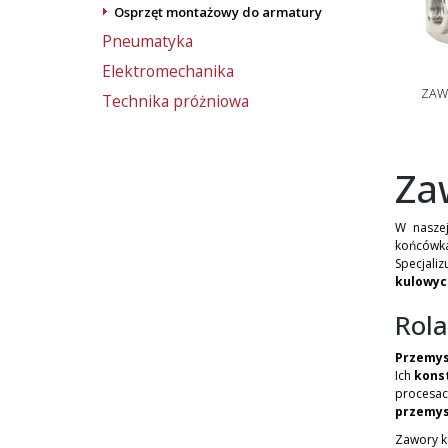
Osprzęt montażowy do armatury
Pneumatyka
Elektromechanika
ZAW
Technika próżniowa
Za
W nasze
końcówka
Specjali
kulowyc
Rola
Przemys
Ich
kons
procesac
przemys
Zawory ku