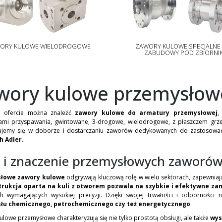
ORY KULOWE WIELODROGOWE
ZAWORY KULOWE SPECJALNE
ZABUDOWY POD ZBIORNI
wory kulowe przemysłow
j ofercie można znaleźć
zawory kulowe do armatury przemysłowej
,
mi przyspawania, gwintowane, 3-drogowe, wielodrogowe, z płaszczem grz
zujemy się w doborze i dostarczaniu zaworów dedykowanych do zastosowań
h Adler
.
 i znaczenie przemysłowych zaworó
łowe zawory kulowe
odgrywają kluczową rolę w wielu sektorach, zapewnia
trukcja oparta na kuli z otworem pozwala na szybkie i efektywne za
h wymagających wysokiej precyzji. Dzięki swojej trwałości i odporności 
łu chemicznego, petrochemicznego czy też energetycznego
.
lowe przemysłowe charakteryzują się nie tylko prostotą obsługi, ale także
wys