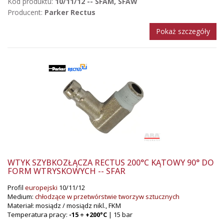
Kod produktu:
10/11/12 -- SFAM, SFAW
Producent:
Parker Rectus
Pokaż szczegóły
WTYK SZYBKOZŁĄCZA RECTUS 200°C KĄTOWY 90° DO
FORM WTRYSKOWYCH -- SFAR
Profil
europejski
10/11/12
Medium:
chłodzące w przetwórstwie tworzyw sztucznych
Materiał: mosiądz / mosiądz nikl., FKM
Temperatura pracy:
-15 ÷ +200°C
| 15 bar