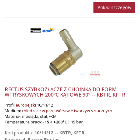
Pokaż szczegóły
RECTUS SZYBKOZŁĄCZE Z CHOINKĄ DO FORM
WTRYSKOWYCH 200°C KĄTOWE 90° -- KBTR, KFTR
Profil
europejski
10/11/12
Medium:
chłodzące w przetwórstwie tworzyw sztucznych
Materiał: mosiądz, stal, FKM
Temperatura pracy:
-15 ÷ +200°C
| 15 bar
Kod produktu:
10/11/12 -- KBTR, KFTR
Producent:
Parker Rectus