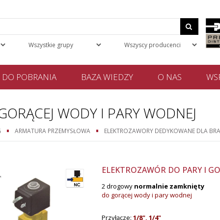
DO POBRANIA
BAZA WIEDZY
O NAS
WSP
GORĄCEJ WODY I PARY WODNEJ
G
ARMATURA PRZEMYSŁOWA
ELEKTROZAWORY DEDYKOWANE DLA BR
ELEKTROZAWÓR DO PARY I GOR
2 drogowy
normalnie zamknięty
do gorącej wody i pary wodnej
Przyłącze:
1/8", 1/4
"