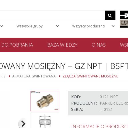
DO POBRANIA
BAZA WIEDZY
O NAS
WSP
OWANY MOSIĘŻNY -- GZ NPT | BSP
RIS
ARMATURA GWINTOWANA
ZŁĄCZA GWINTOWANE MOSIĘŻNE
KOD:
0121 NPT
PRODUCENT:
PARKER LEGRI
SERIA:
-- 0121
INFORMACJE O PRODUKCI