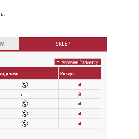
 bar
EM
SKLEP
Wyświetl Parametry
stępność
Koszyk