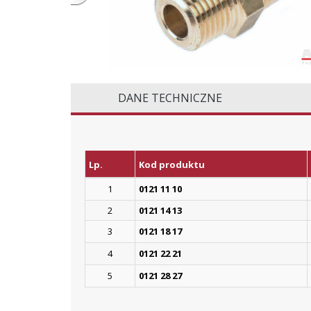
DANE TECHNICZNE
Lp.
Kod produktu
1
0121 11 10
2
0121 14 13
3
0121 18 17
4
0121 22 21
5
0121 28 27