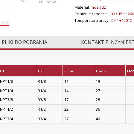
Materiał:
mosiądz
Ciśnienie robocze:
100
/
150
/
200
Temperatura pracy:
-60 ÷ +150°C
PLIKI DO POBRANIA
KONTAKT Z INŻYNIER
C1
C2
F
L
Do
mm
mm
NPT1/8
R1/8
11
19
NPT1/4
R1/4
14
27
NPT3/8
R3/8
17
28
NPT1/2
R1/2
22
36
NPT3/4
R3/4
27
40