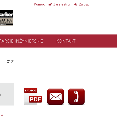
Pomoc
Zarejestruj
Zaloguj
ARCIE INŻYNIERSKIE
KONTAKT
T
-- 0121
S
E: