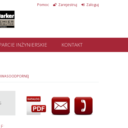
Pomoc
Zarejestruj
Zaloguj
ARCIE INŻYNIERSKIE
KONTAKT
I KWASOODPORNEJ
S
E: