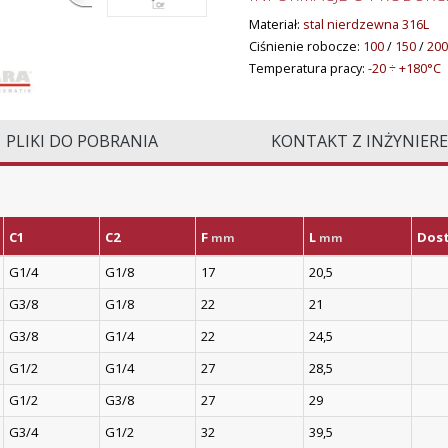
Materiał:
stal nierdzewna 316L
Ciśnienie robocze:
100
/
150
/
200
Temperatura pracy:
-20 ÷ +180°C
PLIKI DO POBRANIA
KONTAKT Z INŻYNIER
C1
C2
F
L
Dos
mm
mm
G1/4
G1/8
17
20,5
G3/8
G1/8
22
21
G3/8
G1/4
22
24,5
G1/2
G1/4
27
28,5
G1/2
G3/8
27
29
G3/4
G1/2
32
39,5