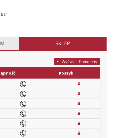
 bar
EM
SKLEP
Wyświetl Parametry
tępność
Koszyk