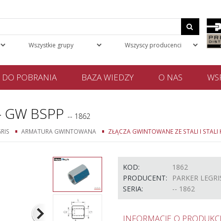
DO POBRANIA
BAZA WIEDZY
O NAS
WSP
- GW BSPP
-- 1862
RIS
ARMATURA GWINTOWANA
ZŁĄCZA GWINTOWANE ZE STALI I STAL
KOD:
1862
PRODUCENT:
PARKER LEGRI
SERIA:
-- 1862
INFORMACJE O PRODUKCI