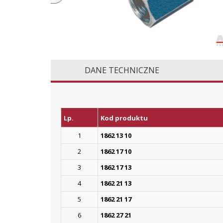
DANE TECHNICZNE
Lp.
Kod produktu
1
1862 13 10
2
1862 17 10
3
1862 17 13
4
1862 21 13
5
1862 21 17
6
1862 27 21