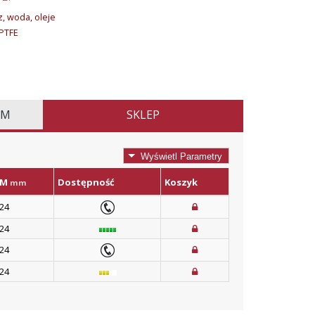
, woda, oleje
PTFE
EM
SKLEP
Wyświetl Parametry
M
Dostępność
Koszyk
mm
24
24
24
24