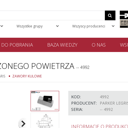
DO POBRANIA
BAZA WIEDZY
O NAS
WSP
ŻONEGO POWIETRZA
-- 4992
RIS
ZAWORY KULOWE
KOD:
4992
PRODUCENT:
PARKER LEGRI
SERIA:
-- 4992
INFORMACJE O PRODUKCI