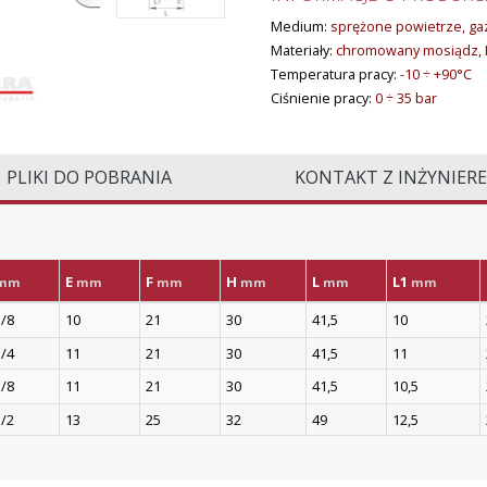
Medium:
sprężone powietrze, gaz
Materiały:
chromowany mosiądz, 
Temperatura pracy:
-10 ÷ +90°C
Ciśnienie pracy:
0 ÷ 35 bar
PLIKI DO POBRANIA
KONTAKT Z INŻYNIER
E
F
H
L
L1
mm
mm
mm
mm
mm
mm
/8
10
21
30
41,5
10
/4
11
21
30
41,5
11
/8
11
21
30
41,5
10,5
/2
13
25
32
49
12,5