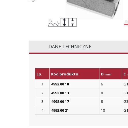
DANE TECHNICZNE
Lp.
Kod produktu
D
C
mm
1
4992 00 10
6
G1
2
4992 00 13
8
G1
3
4992 00 17
8
G3
4
4992 00 21
10
G1