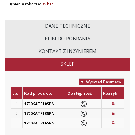
Ciśnienie robocze:
35 bar
DANE TECHNICZNE
PLIKI DO POBRANIA
KONTAKT Z INŻYNIEREM
SKLEP
Wyświetl Parametry
Lp.
Kod produktu
Dostępność
Koszyk
1
1700KATF10SPN
2
1700KATF13SPN
3
1700KATF16SPN