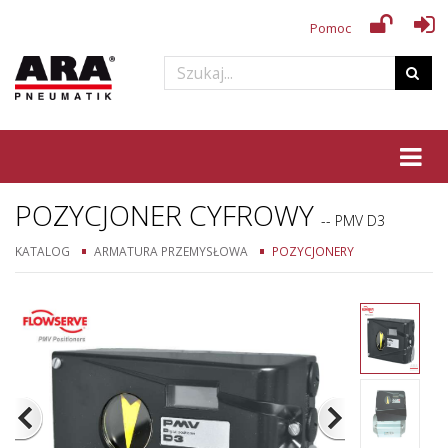
Pomoc
Tog
POZYCJONER CYFROWY
-- PMV D3
KATALOG
ARMATURA PRZEMYSŁOWA
POZYCJONERY