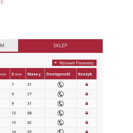
E:
EM
SKLEP
Wyświetl Parametry
S
Masa
Dostępność
Koszyk
mm
mm
g
7
31
9
37
9
31
13
68
13
62
16
97