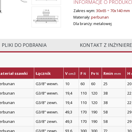
INFORMACJE O PRODUKCI
Zakres wym:
30x65 ÷ 70x140 mm
Materiały:
perbunan
Dla branży: metalowej
PLIKI DO POBRANIA
KONTAKT Z INŻYNIER
ateriał ssawki
Łącznik
V
F
Fv
Rmin
H
cm3
N
N
mm
erbunan
G3/8" wewn.
10
60
60
25
20
erbunan
G3/8" wewn.
19,4
110
120
38
22
erbunan
G3/8" zewn.
19,4
110
120
38
22
erbunan
G3/8" wewn.
49,3
170
190
58
29
erbunan
G3/8" zewn.
49,3
170
190
58
29
erbunan
G3/8" zewn.
93,6
300
300
72
30