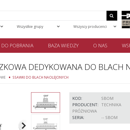
DO POBRANIA
BAZA WIEDZY
O NAS
WSP
ESZKOWA DEDYKOWANA DO BLACH 
OWE
SSAWKI DO BLACH NAOLEJONYCH
KOD:
SBOM
PRODUCENT:
TECHNIKA
PRÓŻNIOWA
SERIA:
-- SBOM