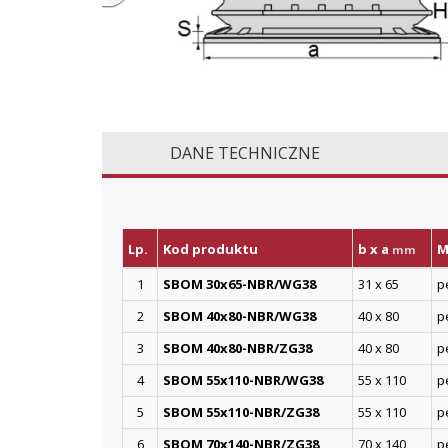
DANE TECHNICZNE
Lp.
Kod produktu
b x a
M
mm
1
SBOM 30x65-NBR/WG38
31 x 65
p
2
SBOM 40x80-NBR/WG38
40 x 80
p
3
SBOM 40x80-NBR/ZG38
40 x 80
p
4
SBOM 55x110-NBR/WG38
55 x 110
p
5
SBOM 55x110-NBR/ZG38
55 x 110
p
6
SBOM 70x140-NBR/ZG38
70 x 140
p