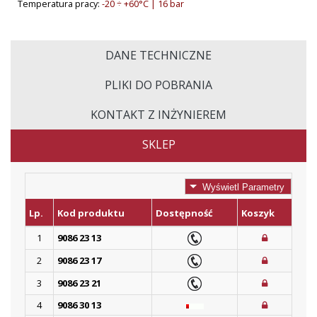
Temperatura pracy:
-20 ÷ +60°C | 16 bar
DANE TECHNICZNE
PLIKI DO POBRANIA
KONTAKT Z INŻYNIEREM
SKLEP
Wyświetl Parametry
Lp.
Kod produktu
Dostępność
Koszyk
1
9086 23 13
2
9086 23 17
3
9086 23 21
4
9086 30 13