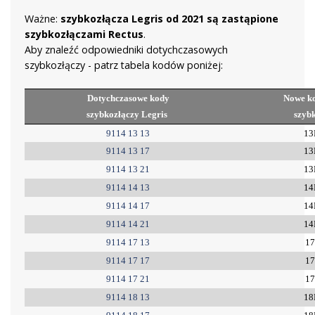
Ważne:
szybkozłącza Legris od 2021 są zastąpione
szybkozłączami Rectus
.
Aby znaleźć odpowiedniki dotychczasowych
szybkozłączy - patrz tabela kodów poniżej:
Dotychczasowe kody
Nowe k
szybkozłączy Legris
szybk
9114 13 13
13
9114 13 17
13
9114 13 21
13
9114 14 13
14
9114 14 17
14
9114 14 21
14
9114 17 13
1
9114 17 17
1
9114 17 21
1
9114 18 13
18