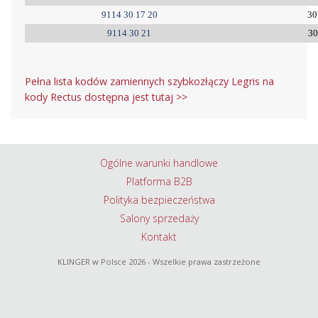
9114 30 17 20
3
9114 30 21
3
Pełna lista kodów zamiennych szybkozłączy Legris na
kody Rectus dostępna jest tutaj >>
Ogólne warunki handlowe
Platforma B2B
Polityka bezpieczeństwa
Salony sprzedaży
Kontakt
KLINGER w Polsce
2026 - Wszelkie prawa zastrzeżone