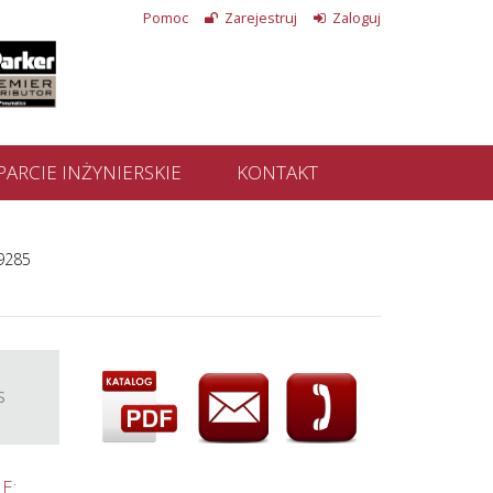
Pomoc
Zarejestruj
Zaloguj
ARCIE INŻYNIERSKIE
KONTAKT
 9285
S
E: