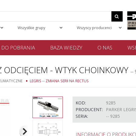
DO POBRANIA
BAZA WIEDZY
O NAS
WSP
Z ODCIĘCIEM - WTYK CHOINKOWY
--
NEUMATYCZNE
LEGRIS -- ZMIANA SERII NA RECTUS
KOD:
9285
PRODUCENT:
PARKER LEGRI
SERIA:
-- 9285
INFORMACJE O PRODUKCI