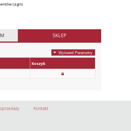
entów Legris
EM
SKLEP
Wyświetl Parametry
Koszyk
 sprzedaży
Kontakt