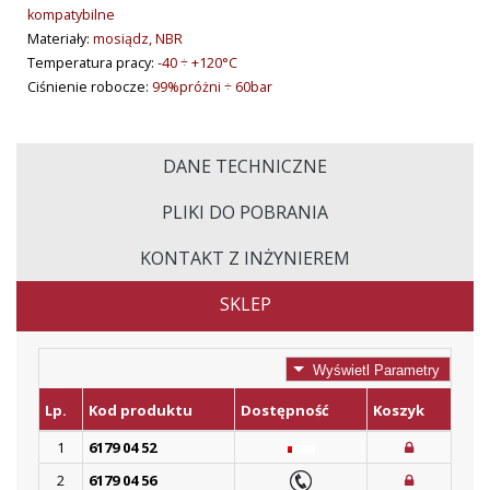
kompatybilne
Materiały:
mosiądz, NBR
Temperatura pracy:
-40 ÷ +120°C
Ciśnienie robocze:
99%próżni ÷ 60bar
DANE TECHNICZNE
PLIKI DO POBRANIA
KONTAKT Z INŻYNIEREM
SKLEP
Wyświetl Parametry
Lp.
Kod produktu
Dostępność
Koszyk
1
6179 04 52
2
6179 04 56