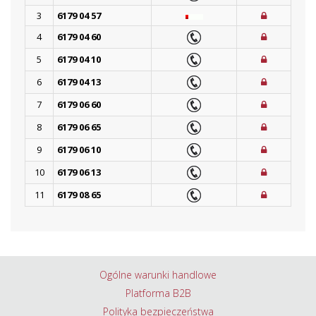
3
6179 04 57
4
6179 04 60
5
6179 04 10
6
6179 04 13
7
6179 06 60
8
6179 06 65
9
6179 06 10
10
6179 06 13
11
6179 08 65
Ogólne warunki handlowe
Platforma B2B
Polityka bezpieczeństwa