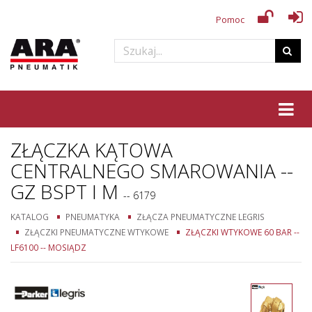
Pomoc
Tog
ZŁĄCZKA KĄTOWA
CENTRALNEGO SMAROWANIA --
GZ BSPT I M
-- 6179
KATALOG
PNEUMATYKA
ZŁĄCZA PNEUMATYCZNE LEGRIS
ZŁĄCZKI PNEUMATYCZNE WTYKOWE
ZŁĄCZKI WTYKOWE 60 BAR --
LF6100 -- MOSIĄDZ