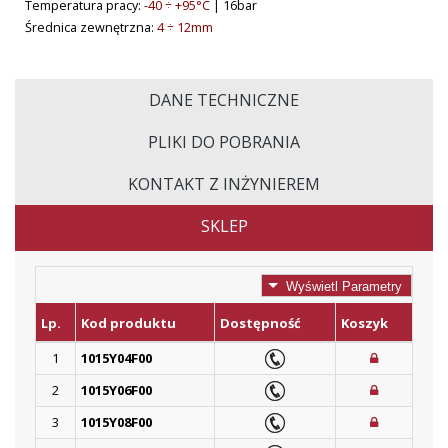
Temperatura pracy:
-40 ÷ +95°C
| 16bar
Średnica zewnętrzna:
4 ÷ 12mm
DANE TECHNICZNE
PLIKI DO POBRANIA
KONTAKT Z INŻYNIEREM
SKLEP
Wyświetl Parametry
Lp.
Kod produktu
Dostępność
Koszyk
1
1015Y04F00
2
1015Y06F00
3
1015Y08F00