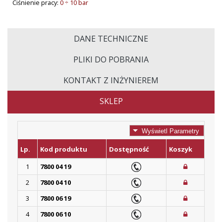
Ciśnienie pracy:
0 ÷ 10 bar
DANE TECHNICZNE
PLIKI DO POBRANIA
KONTAKT Z INŻYNIEREM
SKLEP
Wyświetl Parametry
Lp.
Kod produktu
Dostępność
Koszyk
1
7800 04 19
2
7800 04 10
3
7800 06 19
4
7800 06 10