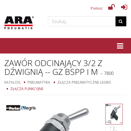
Pomoc
Tog
ZAWÓR ODCINAJĄCY 3/2 Z
DŹWIGNIĄ -- GZ BSPP I M
-- 7800
KATALOG
PNEUMATYKA
ZŁĄCZA PNEUMATYCZNE LEGRIS
ZŁĄCZA FUNKCYJNE