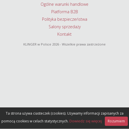
Ogólne warunki handlowe
Platforma B2B
Polityka bezpieczeństwa
Salony sprzedaży
Kontakt
KLINGER w Polsce
2026 - Wszelkie prawa zastrzeżone
Ta strona używa ciasteczek (cookies). Używamy informacji zapisanych za
Dowiedz się więcej
pomocą cookies w celach statystycznych.
Rozumiem