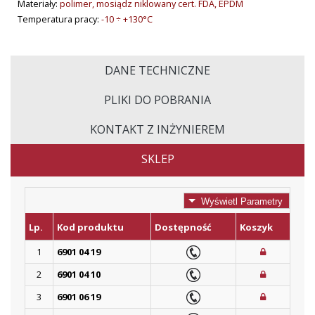
Materiały:
polimer,
mosiądz niklowany cert. FDA, EPDM
Temperatura pracy:
-10 ÷ +130°C
DANE TECHNICZNE
PLIKI DO POBRANIA
KONTAKT Z INŻYNIEREM
SKLEP
Wyświetl Parametry
Lp.
Kod produktu
Dostępność
Koszyk
1
6901 04 19
2
6901 04 10
3
6901 06 19