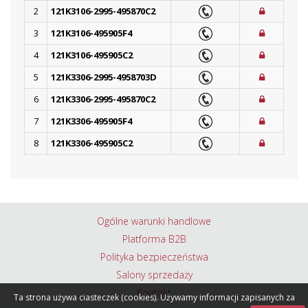
2
121K3106-2995-495870C2
3
121K3106-495905F4
4
121K3106-495905C2
5
121K3306-2995-4958703D
6
121K3306-2995-495870C2
7
121K3306-495905F4
8
121K3306-495905C2
Ogólne warunki handlowe
Platforma B2B
Polityka bezpieczeństwa
Salony sprzedaży
Kontakt
Ta strona używa ciasteczek (cookies). Używamy informacji zapisanych za