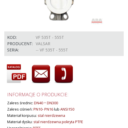
KOD:
VF 535T - 555T
PRODUCENT:
VALSAR
SERIA:
-- VF 535T - 555T
INFORMACJE O PRODUKCIE:
Zakres średnic:
DN40 ÷ DN300
Zakres ciśnień:
PN10- PN16
lub
ANSI150
Materiał korpusu:
stal nierdzewna
Materiał dysku:
stal nierdzewna pokryta PTFE