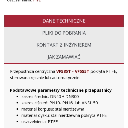
Uszczelnienia:
PTFE
DANE TECHNICZNE
PLIKI DO POBRANIA
KONTAKT Z INŻYNIEREM
JAK ZAMAWIAĆ
Przepustnica centryczna
VF535T - VF555T
pokryta PTFE,
sterowana ręcznie lub automatycznie:
Podstawowe parametry techniczne
przepustnicy
:
zakres średnic: DN40 ÷ DN300
zakres ciśnień: PN10- PN16 lub ANSI150
materiał korpusu: stal nierdzewna
materiał dysku: stal nierdzewna pokryta PTFE
uszczelnienia: PTFE