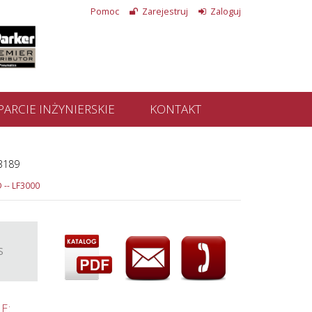
Pomoc
Zarejestruj
Zaloguj
ARCIE INŻYNIERSKIE
KONTAKT
 3189
-- LF3000
S
E: