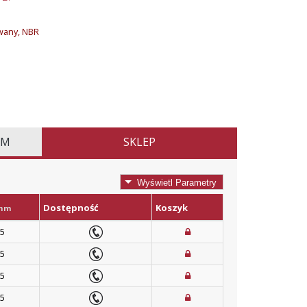
owany,
NBR
EM
SKLEP
Wyświetl Parametry
Dostępność
Koszyk
mm
.5
.5
.5
.5