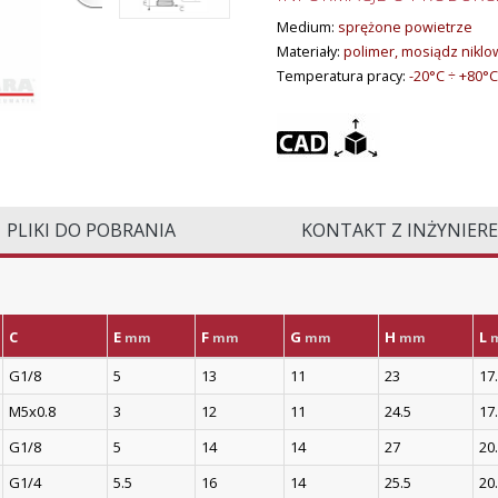
Medium:
sprężone powietrze
Materiały:
polimer, mosiądz nikl
Temperatura pracy:
-20°C ÷ +80°C
PLIKI DO POBRANIA
KONTAKT Z INŻYNIER
C
E
F
G
H
L
mm
mm
mm
mm
G1/8
5
13
11
23
17
M5x0.8
3
12
11
24.5
17
G1/8
5
14
14
27
20
G1/4
5.5
16
14
25.5
20