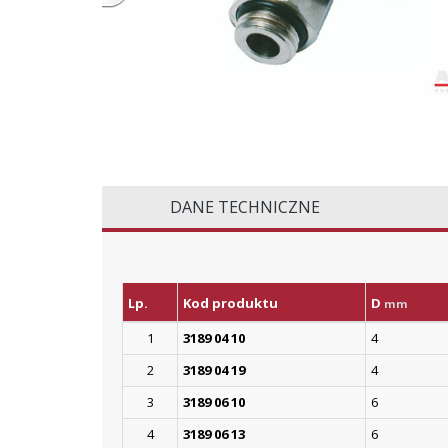
DANE TECHNICZNE
Lp.
Kod produktu
D
mm
1
3189 04 10
4
2
3189 04 19
4
3
3189 06 10
6
4
3189 06 13
6