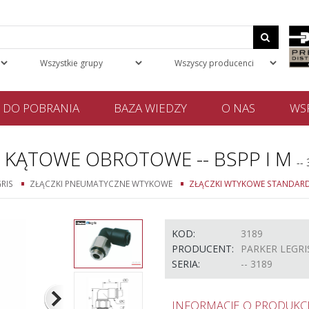
DO POBRANIA
BAZA WIEDZY
O NAS
WSP
KĄTOWE OBROTOWE -- BSPP I M
--
RIS
ZŁĄCZKI PNEUMATYCZNE WTYKOWE
ZŁĄCZKI WTYKOWE STANDARD 
KOD:
3189
PRODUCENT:
PARKER LEGRI
SERIA:
-- 3189
INFORMACJE O PRODUKCI