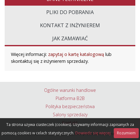
PLIKI DO POBRANIA
KONTAKT Z INŻYNIEREM
JAK ZAMAWIAĆ
Więcej informacji:
zapytaj o kartę katalogową
lub
skontaktuj się z inżynierem sprzedaży.
Ogólne warunki handlowe
Platforma B2B
Polityka bezpieczeństwa
Salony sprzedaży
Kontakt
Ta strona używa ciasteczek (cookies). Używamy informacji zapisanych za
Dowiedz się więcej
pomocą cookies w celach statystycznych.
Rozumiem
KLINGER w Polsce
2026 - Wszelkie prawa zastrzeżone