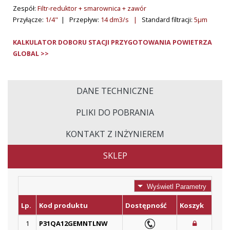
Zespół:
Filtr-reduktor + smarownica + zawór
Przyłącze:
1/4"
| Przepływ:
14 dm3/s |
Standard filtracji:
5µm
KALKULATOR DOBORU STACJI PRZYGOTOWANIA POWIETRZA
GLOBAL >>
DANE TECHNICZNE
PLIKI DO POBRANIA
KONTAKT Z INŻYNIEREM
SKLEP
Wyświetl Parametry
Lp.
Kod produktu
Dostępność
Koszyk
1
P31QA12GEMNTLNW