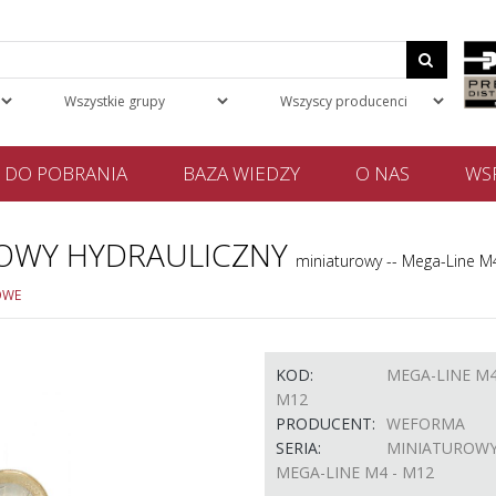
DO POBRANIA
BAZA WIEDZY
O NAS
WSP
OWY HYDRAULICZNY
miniaturowy -- Mega-Line M
OWE
KOD:
MEGA-LINE M4
M12
PRODUCENT:
WEFORMA
SERIA:
MINIATUROWY 
MEGA-LINE M4 - M12