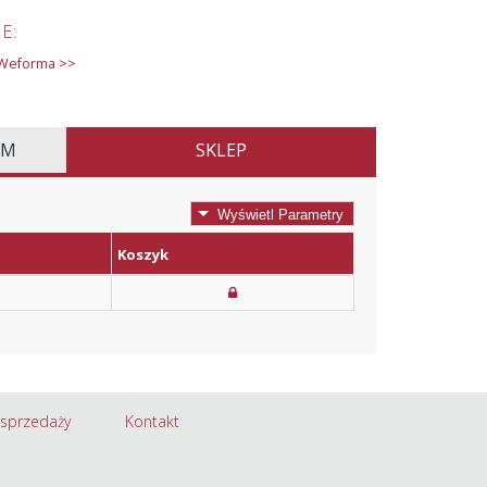
E:
 Weforma >>
EM
SKLEP
Wyświetl Parametry
Koszyk
 sprzedaży
Kontakt