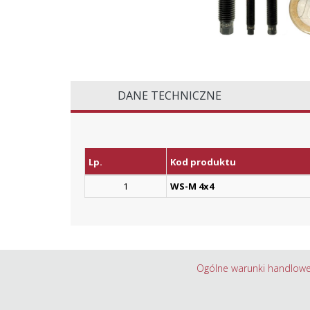
DANE TECHNICZNE
Lp.
Kod produktu
1
WS-M 4x4
Ogólne warunki handlow