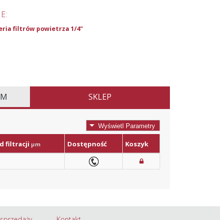
E:
ria filtrów powietrza 1/4"
EM
SKLEP
Wyświetl Parametry
 filtracji
Dostępność
Koszyk
µm
 sprzedaży
Kontakt