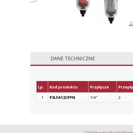
DANE TECHNICZNE
Lp.
Kod produktu
Przyłącze
Przepł
1
P3LFA12CPPN
1/4"
2
Ogólne warunki handlow