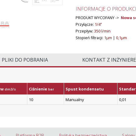
INFORMACJE O PRODUKCI
PRODUKT WYCOFANY ->
Nowa se
Przyłącze:
1/4”
Przepływ:
350 l/min
Stopień filtracji:
1µm
|
0,1µm
PLIKI DO POBRANIA
KONTAKT Z INŻYNIER
yw
Ciśnienie
Spust kondensatu
Standard
dm3/s
bar
10
Manualny
0,01
e
Platforma B2B
Polityka bezpieczeństwa
Salony