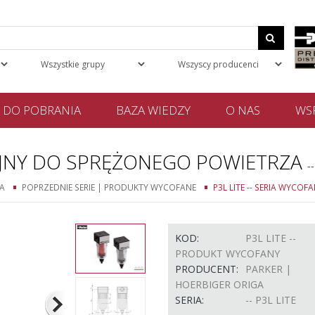
DO POBRANIA
BAZA WIEDZY
O NAS
WSP
NCYJNY DO SPRĘŻONEGO POWIETRZA
-
A
POPRZEDNIE SERIE | PRODUKTY WYCOFANE
P3L LITE -- SERIA WYCOF
KOD:
P3L LITE --
PRODUKT WYCOFANY
PRODUCENT:
PARKER |
HOERBIGER ORIGA
SERIA:
-- P3L LITE