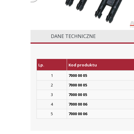
DANE TECHNICZNE
Lp.
Kod produktu
1
7000 00 05
2
7000 00 05
3
7000 00 05
4
7000 00 06
5
7000 00 06