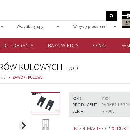
DO POBRANIA
BAZA WIEDZY
O NAS
WSP
WORÓW KULOWYCH
-- 7000
RIS
ZAWORY KULOWE
KOD:
7000
PRODUCENT:
PARKER LEGRI
SERIA:
-- 7000
INFORMACJE O PRODUKCI