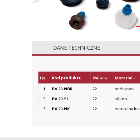
DANE TECHNICZNE
Lp.
Kod produktu
ØA
Materiał
mm
-
1
BV 20-NBR
22
perbunan
2
BV 20-SI
22
silikon
3
BV 20-NK
22
naturalny ka