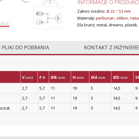
INFORMACJE O PRODUKCI
Zakres średnic:
Ø 22 ÷ 53 mm
Materiały:
perbunan, silikon, natu
Dla branż: metal, drewno, plastik
PLIKI DO POBRANIA
KONTAKT Z INŻYNIER
V
F
ØB
H
Ød
ØD
S
cm3
N
mm
mm
mm
mm
2,7
5,7
11
19
5
14,5
9
2,7
5,7
11
19
5
14,5
9
uczuk
2,7
5,7
11
19
5
14,5
9