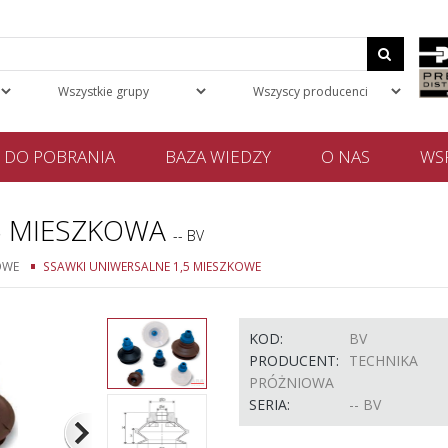
DO POBRANIA
BAZA WIEDZY
O NAS
WSP
5 MIESZKOWA
-- BV
OWE
SSAWKI UNIWERSALNE 1,5 MIESZKOWE
KOD:
BV
PRODUCENT:
TECHNIKA
PRÓŻNIOWA
SERIA:
-- BV