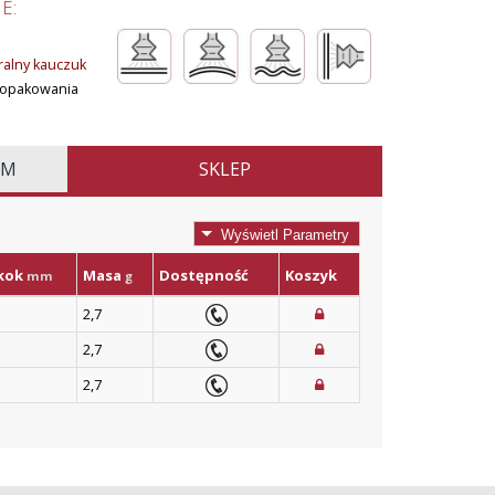
E:
ralny kauczuk
, opakowania
EM
SKLEP
Wyświetl Parametry
kok
Masa
Dostępność
Koszyk
mm
g
2,7
2,7
2,7