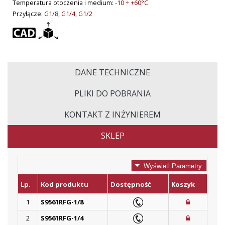
Temperatura otoczenia i medium:
-10 ÷ +60°C
Przyłącze:
G1/8, G1/4, G1/2
DANE TECHNICZNE
PLIKI DO POBRANIA
KONTAKT Z INŻYNIEREM
SKLEP
Wyświetl Parametry
Lp.
Kod produktu
Dostępność
Koszyk
1
S9561RFG-1/8
2
S9561RFG-1/4