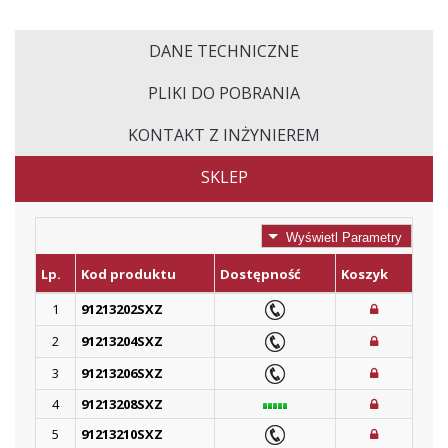
DANE TECHNICZNE
PLIKI DO POBRANIA
KONTAKT Z INŻYNIEREM
SKLEP
Wyświetl Parametry
Lp.
Kod produktu
Dostępność
Koszyk
1
91213202SXZ
2
91213204SXZ
3
91213206SXZ
4
91213208SXZ
5
91213210SXZ