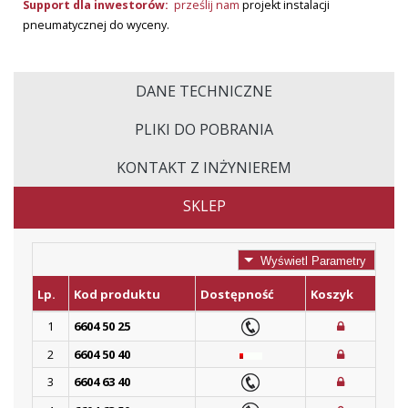
Support dla inwestorów:
prześlij nam
projekt instalacji
pneumatycznej do wyceny.
DANE TECHNICZNE
PLIKI DO POBRANIA
KONTAKT Z INŻYNIEREM
SKLEP
Wyświetl Parametry
Lp.
Kod produktu
Dostępność
Koszyk
1
6604 50 25
2
6604 50 40
3
6604 63 40