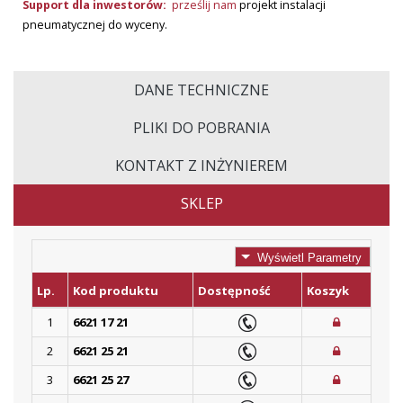
Support dla inwestorów:
prześlij nam
projekt instalacji
pneumatycznej do wyceny.
DANE TECHNICZNE
PLIKI DO POBRANIA
KONTAKT Z INŻYNIEREM
SKLEP
Wyświetl Parametry
Lp.
Kod produktu
Dostępność
Koszyk
1
6621 17 21
2
6621 25 21
3
6621 25 27