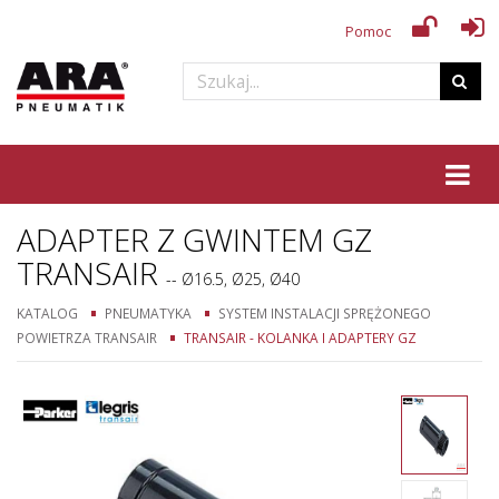
Pomoc
Tog
ADAPTER Z GWINTEM GZ
TRANSAIR
-- Ø16.5, Ø25, Ø40
KATALOG
PNEUMATYKA
SYSTEM INSTALACJI SPRĘŻONEGO
POWIETRZA TRANSAIR
TRANSAIR - KOLANKA I ADAPTERY GZ