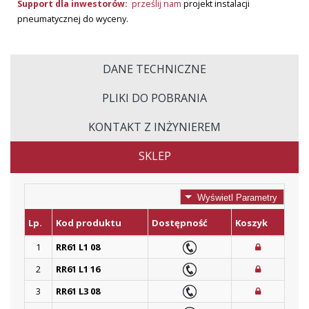
Support dla inwestorów:
prześlij nam
projekt instalacji
pneumatycznej do wyceny.
DANE TECHNICZNE
PLIKI DO POBRANIA
KONTAKT Z INŻYNIEREM
SKLEP
Wyświetl Parametry
Lp.
Kod produktu
Dostępność
Koszyk
1
RR61 L1 08
2
RR61 L1 16
3
RR61 L3 08