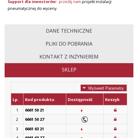
Support dla inwestorów:
prześlij nam
projekt instalacji
pneumatycznej do wyceny.
DANE TECHNICZNE
PLIKI DO POBRANIA
KONTAKT Z INŻYNIEREM
SKLEP
Wyświetl Parametry
Lp.
Kod produktu
Dostępność
Koszyk
1
6661 50 21
2
6661 50 27
3
6661 63 21
4
6661 63 27