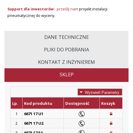
Support dla inwestorów:
prześlij nam
projekt instalacji
pneumatycznej do wyceny.
DANE TECHNICZNE
PLIKI DO POBRANIA
KONTAKT Z INŻYNIEREM
SKLEP
Wyświetl Parametry
Lp.
Kod produktu
Dostępność
Koszyk
1
6671 17 U1
2
6671 17 U2
3
6671 17 E4